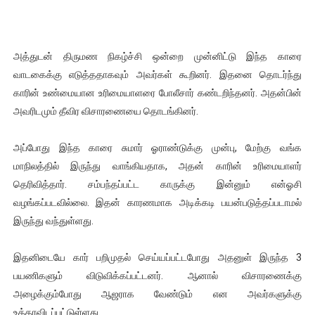
அத்துடன் திருமண நிகழ்ச்சி ஒன்றை முன்னிட்டு இந்த காரை
வாடகைக்கு எடுத்ததாகவும் அவர்கள் கூறினர். இதனை தொடர்ந்து
காரின் உண்மையான உரிமையாளரை போலீசார் கண்டறிந்தனர். அதன்பின்
அவரிடமும் தீவிர விசாரணையை தொடங்கினர்.
அப்போது இந்த காரை சுமார் ஓராண்டுக்கு முன்பு, மேற்கு வங்க
மாநிலத்தில் இருந்து வாங்கியதாக, அதன் காரின் உரிமையாளர்
தெரிவித்தார். சம்பந்தப்பட்ட காருக்கு இன்னும் என்ஓசி
வழங்கப்படவில்லை. இதன் காரணமாக அடிக்கடி பயன்படுத்தப்படாமல்
இருந்து வந்துள்ளது.
இதனிடையே கார் பறிமுதல் செய்யப்பட்டபோது அதனுள் இருந்த 3
பயணிகளும் விடுவிக்கப்பட்டனர். ஆனால் விசாரணைக்கு
அழைக்கும்போது ஆஜராக வேண்டும் என அவர்களுக்கு
உத்தரவிடப்பட்டுள்ளது.