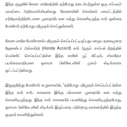
இந்த சூழலில் கேரள மாநிலத்தில் தற்போது நடைபெற்றுள்ள ஒரு சம்பவம்
பரபரப்பை அதிகமாக்கியுள்ளது. கேரளாவின் கொல்லம் மாவட்டத்தில்
சந்தேகத்திற்கிடமான முறையில் உலா வந்து கொண்டிருந்த கார் ஒன்றை
போலீசார் தற்போது பறிமுதல் செய்துள்ளனர்.
கேரள மாநில போலீசாரால் பறிமுதல் செய்யப்பட்டிருப்பது பழைய தலைமுறை
ஹோண்டா அக்கார்டு (Honda Accord) கார் ஆகும். சாம்பல் நிறத்தில்
பெயிண்ட் செய்யப்பட்டுள்ள இந்த காரின் பூட் லிட்டில், சர்வதேச
பயங்கரவாதியான ஒசாமா பின்லேடனின் முகம் ஸ்டிக்கராக
ஒட்டப்பட்டுள்ளது.
இதுகுறித்து போலீசார் கூறுகையில், ''தற்போது பறிமுதல் செய்யப்பட்டுள்ள
இந்த கார் சமீப காலமாக இங்கு மர்மமான முறையில் உலா வந்து
கொண்டிருந்தது. இந்த கார் சாலையில் பயணித்து கொண்டிருந்தபோது,
ஒசாமா பின்லேடனின் ஸ்டிக்கர் இருப்பதை மற்றொரு வாகனத்தில் இருந்த
ஒருவர் கவனித்துள்ளார்.