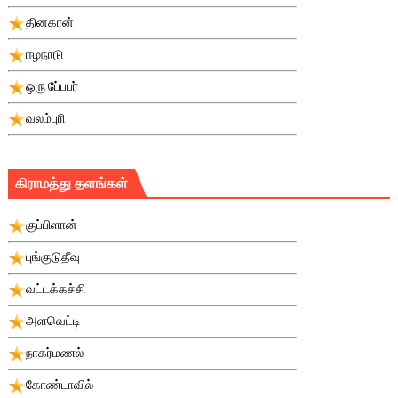
தினகரன்
ஈழநாடு
ஒரு பே்பபர்
வலம்புரி
கிராமத்து தளங்கள்
குப்பிளான்
புங்குடுதீவு
வட்டக்கச்சி
அளவெட்டி
நாகர்மணல்
கோண்டாவில்