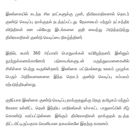
ரவுடி பேபிக்கு நடந்த தரமான சம்பவம்.. ஆபாச வீடியோக்களால் வ
இலங்கையில் கடந்த சில நாட்களுக்கு முன், தீவிரவாதிகளால் தொடர்
காணாமல் போகும் பிள்ளையார்கள்!
குண்டு வெடிப்பு தாக்குதல் நடத்தப்பட்டது. தேவாலயம் மற்றும் நட்சத்திர
விடுதிகள் என பல்வேறு இடங்களை குறி வைத்து அடுத்தடுத்து
குண்டை தூக்கிப்போட்ட ஆய்வு…. இந்தியாவின் “கோவிஷீல்டு” தடுப
தீவிரவாதிகள் குண்டு வெடிப்பை நிகழ்த்தினர்.
யாழில் தமிழின தலைவர் பிரபாகரனின் பிறந்தநாளை கொண்டாடிய
இதில், சுமார் 360 அப்பாவி பொதுமக்கள் உயிரிழந்தனர். இன்னும்
நூற்றுக்கணக்கானோர் படுகாயங்களுடன் மருத்துவமனைகளில்
ஏர்போர்ட்டில் உதைத்த நபர் யார், என்ன நடந்தது?: உண்மையை ச
சிகிச்சை பெற்று வருகின்றனர். இலங்கை மட்டுமல்லாது உலகம் முழுக்க
பெரும் அதிர்வலைகளை இந்த தொடர் குண்டு வெடிப்பு சம்பவம்
ஏற்படுத்தியுள்ளது.
குறிப்பாக இலங்கை குண்டு வெடிப்பு தாக்குதலுக்கு பிறகு தமிழகம் மற்றும்
கேரளா உள்ளிட்ட தென் இந்திய மாநிலங்கள் உச்சகட்ட பாதுகாப்பின் கீழ்
கொண்டு வரப்பட்டுள்ளன. இங்கும் தீவிரவாதிகள் தாக்குதல் நடத்த
திட்டமிட்டிருப்பதாக வெளியான தகவல்களே இதற்கு காரணம்.