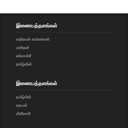
இணையத்தளங்கள்
கதிரவன் காணொளி
மனிதன்
லங்காஸ்ரீ
தமிழ்வின்
இணையத்தளங்கள்
தமிழ்மிரர்
உதயன்
வீரகேசரி