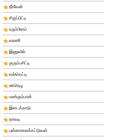
நீர்வேலி
சிறுப்பிட்டி
உரும்பிராய்
வரணி
இணுவில்
குரும்பசிட்டி
வல்வெட்டி
ஊரெழு
மண்கும்பான்
இடைக்காடு
தாவடி
புன்னாலைக்கட்டுவன்