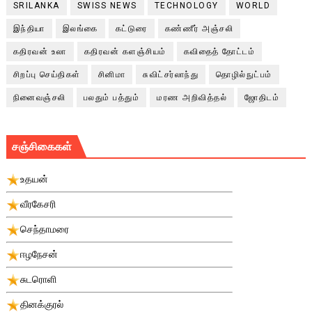
SRILANKA
SWISS NEWS
TECHNOLOGY
WORLD
இந்தியா
இலங்கை
கட்டுரை
கண்ணீர் அஞ்சலி
கதிரவன் உலா
கதிரவன் களஞ்சியம்
கவிதைத் தோட்டம்
சிறப்பு செய்திகள்
சினிமா
சுவிட்சர்லாந்து
தொழில்நுட்பம்
நினைவஞ்சலி
பலதும் பத்தும்
மரண அறிவித்தல்
ஜோதிடம்
சஞ்சிகைகள்
உதயன்
வீரகேசரி
செந்தாமரை
ஈழநேசன்
சுடரொளி
தினக்குரல்