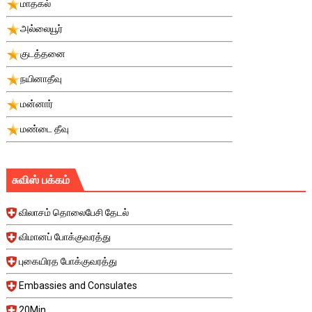
மாதகல்
அல்லையூர்
குடத்தனை
நயினாதீவு
மன்னார்
மண்டை தீவு
சுவிஸ் பக்கம்
விலாசம் தொலைபேசி தேடல்
விமானப் போக்குவரத்து
புகையிரத போக்குவரத்து
Embassies and Consulates
20Min