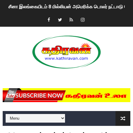
சீனா இலங்கையிடம் 8 மில்லியன் அமெரிக்க டொலர் நட்டஈடு கோர
01/11/2021 Scotland ல் நடைபெறும் கண்டனப் போராட்டத்திற
பாலச்சந்திரன் மற்றும் தன்னிடம் படித்த மாணவர்கள் தொடர்பில் ந
பிரிட்டனால் கடத்தப்படும் நிலையில் இலங்கைத் தமிழ் குடும்பம்!!
வர்ராரு...வர்ராரு... அண்ணாத்த : ரஜினிக்காக இலங்கை பாடலாசிர
கைது செய்யப்பட்ட இளைஞன் உயிரிழப்பு - கொதித்தெழுந்த பிரத
MKRdezign
தடுப்பூசியை பெற்றுக் கொள்ளக் கூடிய இடங்கள்...
சிறுமியை பாலியல் வன்கொடுமை செய்த முதியவருக்கு வழங்கப
பிரபல நடிகை தூக்கிட்டு தற்கொலை!
வடிவேலுவுக்கு நீதிமன்றம் விதித்துள்ள அதிரடி உத்தரவு!