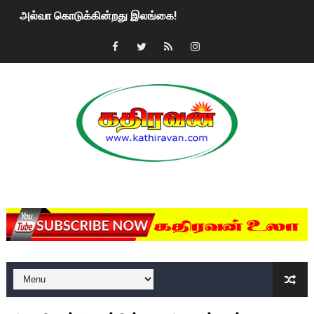
அல்வா கொடுக்கின்றது இலங்கை!
2ஆம் நாள் உக்ரைன் யுத்தம்!! எங்களைத் தனிமையில் விட்டுவிட்டுன
கதிரவன் வாசகர்களுக்கு இனிய பொங்கல் புத்தாண்டு நல்வாழ்த்
மகிந்த ராஜபக்சே பதவி விலக திட்டம்?
ரவுடி பேபிக்கு நடந்த தரமான சம்பவம்.. ஆபாச வீடியோக்களால் வ
காணாமல் போகும் பிள்ளையார்கள்!
MKRdezign
குண்டை தூக்கிப்போட்ட ஆய்வு…. இந்தியாவின் “கோவிஷீல்டு” தடுப
யாழில் தமிழின தலைவர் பிரபாகரனின் பிறந்தநாளை கொண்டாடிய
ஏர்போர்ட்டில் உதைத்த நபர் யார், என்ன நடந்தது?: உண்மையை ச
சீனா இலங்கையிடம் 8 மில்லியன் அமெரிக்க டொலர் நட்டஈடு கோர