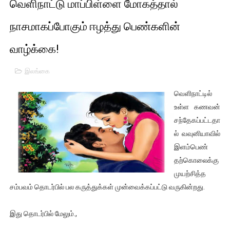
வெளிநாட்டு மாப்பிள்ளை மோகத்தால்
01/11/2021 Scotland ல் நடைபெறும் கண்டனப் போராட்டத்திற
நாசமாகப்போகும் ஈழத்து பெண்களின்
பாலச்சந்திரன் மற்றும் தன்னிடம் படித்த மாணவர்கள் தொடர்பில் ந
வாழ்க்கை!
பிரிட்டனால் கடத்தப்படும் நிலையில் இலங்கைத் தமிழ் குடும்பம்!!
இலங்கை
வர்ராரு...வர்ராரு... அண்ணாத்த : ரஜினிக்காக இலங்கை பாடலாசிர
வெளிநாட்டில்
கைது செய்யப்பட்ட இளைஞன் உயிரிழப்பு - கொதித்தெழுந்த பிரத
உள்ள கணவன்
சந்தேகப்பட்டதா
தடுப்பூசியை பெற்றுக் கொள்ளக் கூடிய இடங்கள்...
ல் வவுனியாவில்
இளம்பெண்
சிறுமியை பாலியல் வன்கொடுமை செய்த முதியவருக்கு வழங்கப
தற்கொலைக்கு
முயற்சித்த
பிரபல நடிகை தூக்கிட்டு தற்கொலை!
சம்பவம் தொடர்பில் பல கருத்துக்கள் முன்வைக்கப்பட்டு வருகின்றது.
வடிவேலுவுக்கு நீதிமன்றம் விதித்துள்ள அதிரடி உத்தரவு!
இது தொடர்பில் மேலும்.,
தியாகதீபம் லெப்.கேணல் திலீபன், கேணல் சங்கர் ஆகியோரின் நினை