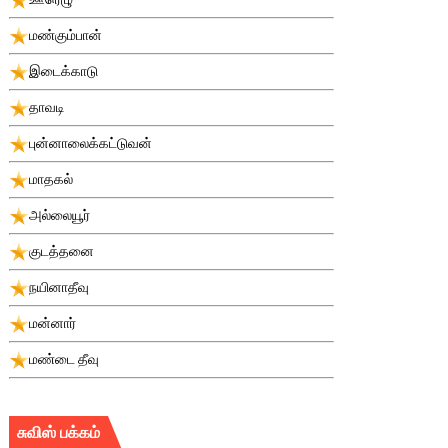
மண்கும்பான்
இடைக்காடு
தாவடி
புன்னாலைக்கட்டுவன்
மாதகல்
அல்லையூர்
குடத்தனை
நயினாதீவு
மன்னார்
மண்டை தீவு
சுவிஸ் பக்கம்