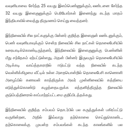
வவுனியாவை சேர்ந்த 25 வயது இளம்பெண்ணுக்கும், லண்டனை சேர்ந்த
ஐ.நா முன்றலில் சீரற்ற காலநிலையிலும் தமிழின அழிப்பிற்கு நீதி க
32 வயது இளைஞனுக்கும் பெரியோர்கள் இணைந்து கடந்த மாதம்
இளையராஜா – கமல் அவசர சந்திப்பு (படங்கள், விடியோ)
இந்தியாவில் வைத்து திருமணம் செய்து வைத்தனர்.
ஜனாதிபதி ஐக்கிய நாடுகளின் பொதுச் சபை கூட்டத்தில் இன்று 
இந்நிலையில் சில நாட்களுக்கு பின்னர் குறித்த இளைஞன் லண்டனுக்கும்,
பெண் வவுனியாவுக்கும் சென்ற நிலையில் சில நாட்கள் தொலைபேசியில்
32 CM விநோத கன்றுக்குட்டி! (வீடியோ)
உரையாடிக்கொண்டிருந்தனர், இந்நிலையில் இளைஞனுக்கு பெண்னின்
மீது சந்தேகம் ஏற்பட்டுள்ளது, அதன் பின்னர் இருவரும் தொலைபேசியில்
வலிமை தான் அஜித் திரைப்பயணத்திலே அதிக காலெக்ஷன் செய்த த
அடிக்கடி வாய்த்தகராறில் ஈடுபட்டு வந்த நிலையில் கடந்த
வெள்ளிக்கிழமை வீட்டில் உள்ள அறையொன்றில் தொலைபேசி காணொளி
அழைப்பில் கணவன் காத்திருக்க அவர் முன்னிலையில் கத்தியை
எடுத்துக்கொண்டு கழுத்தையறுக்க எத்தனித்திருந்த நிலையில்
குடும்பத்தினரால் காப்பாற்றப்பட்டமை குறிப்பிடத்தக்கது.
இந்நிலையில் குறித்த சம்பவம் தொடர்பில் பல கருத்துக்கள் பகிரப்பட்டு
வருகின்றன, அதில் இவ்வாறு தற்கொலை செய்துகொண்ட,
தற்கொலைக்கு முயன்ற சம்பவங்கள் கடந்த காலங்களில் பல