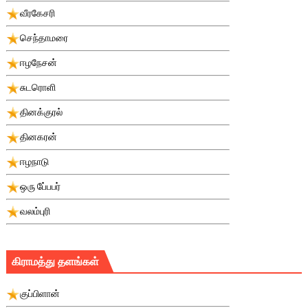
வீரகேசரி
செந்தாமரை
ஈழநேசன்
சுடரொளி
தினக்குரல்
தினகரன்
ஈழநாடு
ஒரு பே்பபர்
வலம்புரி
கிராமத்து தளங்கள்
குப்பிளான்