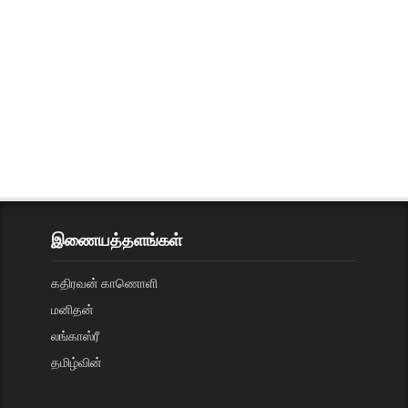
இணையத்தளங்கள்
கதிரவன் காணொளி
மனிதன்
லங்காஸ்ரீ
தமிழ்வின்