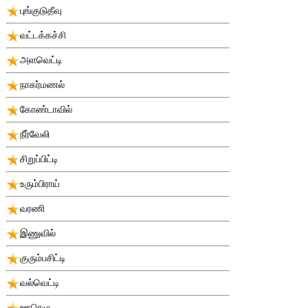
புங்குடுதீவு
வட்டக்கச்சி
அளவெட்டி
நாகர்மணல்
கோண்டாவில்
நீர்வேலி
சிறுப்பிட்டி
உரும்பிராய்
வரணி
இணுவில்
குரும்பசிட்டி
வல்வெட்டி
ஊரெழு