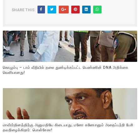
SHARE THIS:
கொழும்பு – டாம் வீதியில் தலை துண்டிக்கப்பட்ட பெண்ணின் DNA அறிக்கை
வௌியானது!
மாவீரர்தினத்திற்கு அனுமதியே கிடையாது; மனோ கணேசனும் அதைப்பற்றி பேசி
தவறிழைக்கிறார்: பொன்சேகா!