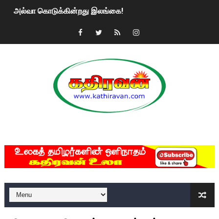
அல்வா கொடுக்கின்றது இலங்கை!
2ஆம் நாள் உக்ரைன் யுத்தம்!! எங்களைத் தனிமையில் விட்டுவிட்டுன
கதிரவன் வாசகர்களுக்கு இனிய பொங்கல் புத்தாண்டு நல்வாழ்த்
மகிந்த ராஜபக்சே பதவி விலக திட்டம்?
ரவுடி பேபிக்கு நடந்த தரமான சம்பவம்.. ஆபாச வீடியோக்களால் வ
காணாமல் போகும் பிள்ளையார்கள்!
MKRdezign
குண்டை தூக்கிப்போட்ட ஆய்வு…. இந்தியாவின் “கோவிஷீல்டு” தடுப
யாழில் தமிழின தலைவர் பிரபாகரனின் பிறந்தநாளை கொண்டாடிய
ஏர்போர்ட்டில் உதைத்த நபர் யார், என்ன நடந்தது?: உண்மையை ச
சீனா இலங்கையிடம் 8 மில்லியன் அமெரிக்க டொலர் நட்டஈடு கோர