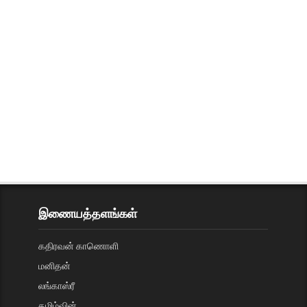
இணையத்தளங்கள்
கதிரவன் காணொளி
மனிதன்
லங்காஸ்ரீ
தமிழ்வின்