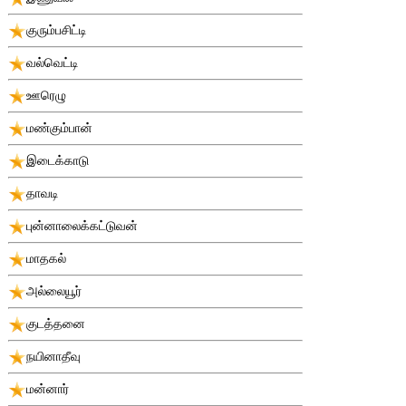
குரும்பசிட்டி
வல்வெட்டி
ஊரெழு
மண்கும்பான்
இடைக்காடு
தாவடி
புன்னாலைக்கட்டுவன்
மாதகல்
அல்லையூர்
குடத்தனை
நயினாதீவு
மன்னார்