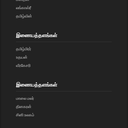
லங்காஸ்ரீ
தமிழ்வின்
இணையத்தளங்கள்
தமிழ்மிரர்
உதயன்
வீரகேசரி
இணையத்தளங்கள்
மாலை மலர்
தினகரன்
சினி உலகம்