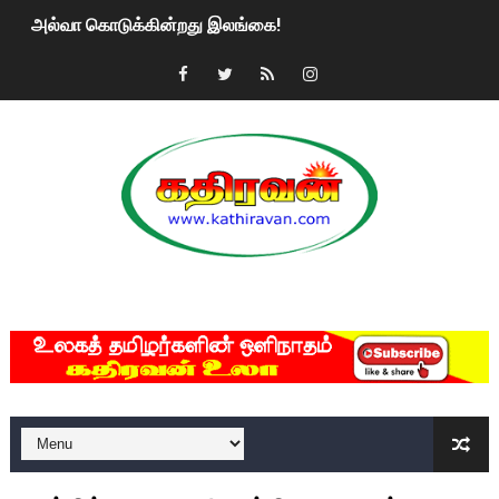
அல்வா கொடுக்கின்றது இலங்கை!
2ஆம் நாள் உக்ரைன் யுத்தம்!! எங்களைத் தனிமையில் விட்டுவிட்டுன
கதிரவன் வாசகர்களுக்கு இனிய பொங்கல் புத்தாண்டு நல்வாழ்த்
மகிந்த ராஜபக்சே பதவி விலக திட்டம்?
ரவுடி பேபிக்கு நடந்த தரமான சம்பவம்.. ஆபாச வீடியோக்களால் வ
காணாமல் போகும் பிள்ளையார்கள்!
MKRdezign
குண்டை தூக்கிப்போட்ட ஆய்வு…. இந்தியாவின் “கோவிஷீல்டு” தடுப
யாழில் தமிழின தலைவர் பிரபாகரனின் பிறந்தநாளை கொண்டாடிய
ஏர்போர்ட்டில் உதைத்த நபர் யார், என்ன நடந்தது?: உண்மையை ச
சீனா இலங்கையிடம் 8 மில்லியன் அமெரிக்க டொலர் நட்டஈடு கோர