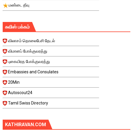
மண்டை தீவு
சுவிஸ் பக்கம்
விலாசம் தொலைபேசி தேடல்
விமானப் போக்குவரத்து
புகையிரத போக்குவரத்து
Embassies and Consulates
20Min
Autoscout24
Tamil Swiss Directory
KATHIRAVAN.COM