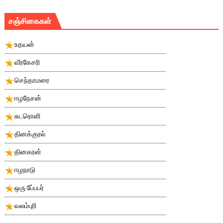
சஞ்சிகைகள்
உதயன்
வீரகேசரி
செந்தாமரை
ஈழநேசன்
சுடரொளி
தினக்குரல்
தினகரன்
ஈழநாடு
ஒரு பே்பபர்
வலம்புரி