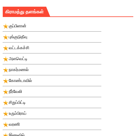
கிராமத்து தளங்கள்
குப்பிளான்
புங்குடுதீவு
வட்டக்கச்சி
அளவெட்டி
நாகர்மணல்
கோண்டாவில்
நீர்வேலி
சிறுப்பிட்டி
உரும்பிராய்
வரணி
இணுவில்