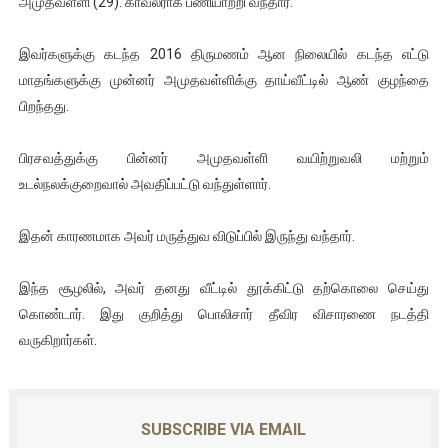
அமுதவள்ளி (29). காவலராக பணியாற்றி வந்தார்.
ஐ.நா முன்றலில் சீரற்ற காலநிலையிலும் தமிழின அழிப்பிற்கு நீதி க
இவர்களுக்கு கடந்த 2016 திருமணம் ஆன நிலையில் கடந்த எட்டு
இளையராஜா – கமல் அவசர சந்திப்பு (படங்கள், விடியோ)
மாதங்களுக்கு முன்னர் அமுதவள்ளிக்கு தாய்வீட்டில் ஆண் குழந்தை
பிறந்தது.
ஜனாதிபதி ஐக்கிய நாடுகளின் பொதுச் சபை கூட்டத்தில் இன்று 
பிரசவத்துக்கு பின்னர் அமுதவள்ளி வயிற்றுவலி மற்றும்
32 CM விநோத கன்றுக்குட்டி! (வீடியோ)
உடல்நலக்குறைவால் அவதிப்பட்டு வந்துள்ளார்.
வலிமை தான் அஜித் திரைப்பயணத்திலே அதிக காலெக்ஷன் செய்த த
இதன் காரணமாக அவர் மருத்துவ விடுப்பில் இருந்து வந்தார்.
இந்த சூழலில், அவர் தனது வீட்டில் தூக்கிட்டு தற்கொலை செய்து
கொண்டார். இது குறித்து பொலிசார் தீவிர விசாரணை நடத்தி
வருகிறார்கள்.
SUBSCRIBE VIA EMAIL