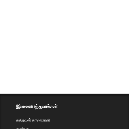
இணையத்தளங்கள்
கதிரவன் காணொளி
மனிதன்