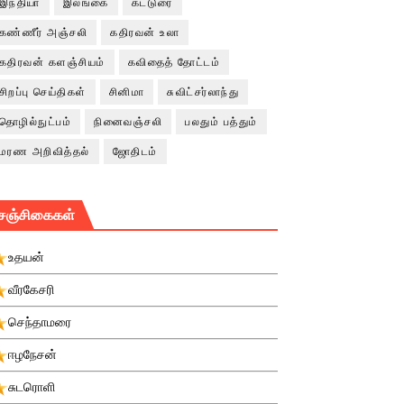
இந்தியா
இலங்கை
கட்டுரை
கண்ணீர் அஞ்சலி
கதிரவன் உலா
கதிரவன் களஞ்சியம்
கவிதைத் தோட்டம்
சிறப்பு செய்திகள்
சினிமா
சுவிட்சர்லாந்து
தொழில்நுட்பம்
நினைவஞ்சலி
பலதும் பத்தும்
மரண அறிவித்தல்
ஜோதிடம்
சஞ்சிகைகள்
உதயன்
வீரகேசரி
செந்தாமரை
ஈழநேசன்
சுடரொளி