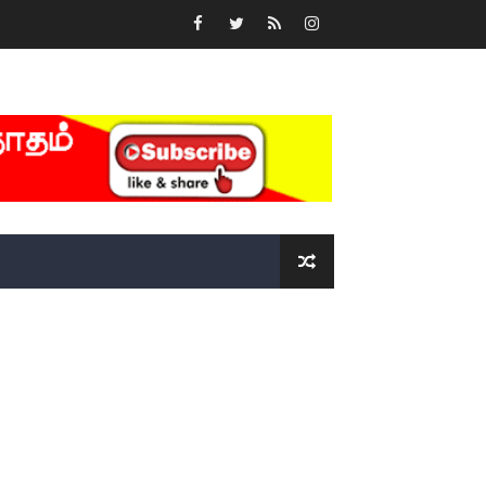
்….!!!!