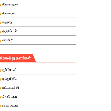
தினக்குரல்
தினகரன்
ஈழநாடு
ஒரு பே்பபர்
வலம்புரி
கிராமத்து தளங்கள்
குப்பிளான்
புங்குடுதீவு
வட்டக்கச்சி
அளவெட்டி
நாகர்மணல்