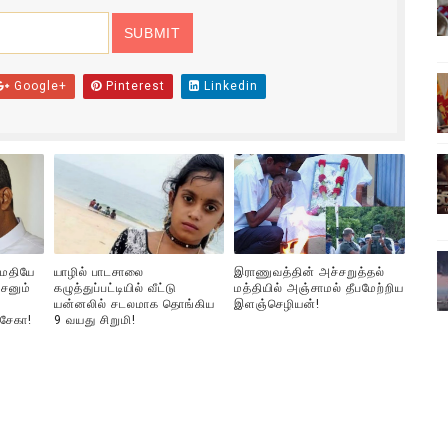
ிலும் தமிழின அழிப்பிற்கு நீதி கேட்டு நடைபெற்ற கவனயீர்ப்புப் போராட்
்பு (படங்கள், விடியோ)
Google+
Pinterest
Linkedin
ொதுச் சபை கூட்டத்தில் இன்று உரை
வீடியோ)
்திலே அதிக காலெக்ஷன் செய்த திரைப்படம் ! எங்கு தெரியுமா?
ுமதியே
யாழில் பாடசாலை
இராணுவத்தின் அச்சறுத்தல்
சனும்
கழுத்துப்பட்டியில் வீட்டு
மத்தியில் அஞ்சாமல் தீபமேற்றிய
யன்னலில் சடலமாக தொங்கிய
இளஞ்செழியன்!
்சேகா!
9 வயது சிறுமி!