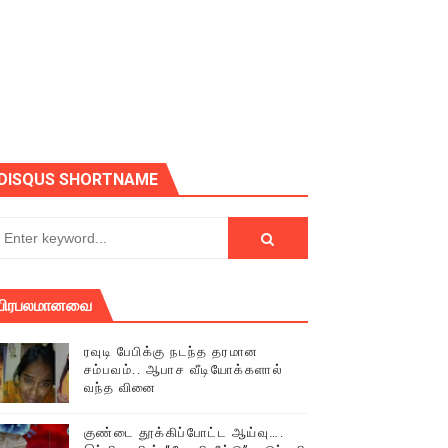
ோடு அழைக்கின்றோம்.
DISQUS SHORTNAME
பிரபலமானவை
ரவுடி பேபிக்கு நடந்த தரமான
சம்பவம்.. ஆபாச வீடியோக்களால்
வந்த வினை
் (செய்தியும்,படங்களும்..)
குண்டை தூக்கிப்போட்ட ஆய்வு….