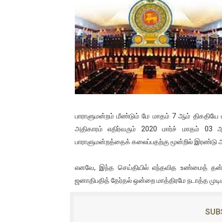
01/11/2021 Scotland ல் நடை
பாலச்சந்திரன் மற்றும் தன்னிடம
பிரிட்டனால் கடத்தப்படும் நிலை
வர்ராரு...வர்ராரு... அண்ணாத்த
கைது செய்யப்பட்ட இளைஞன் உயி
பாராளுமன்றம் மீண்டும் மே மாதம் 7 ஆம் திகதியே 
தடுப்பூசியை பெற்றுக் கொள்ளக்
அதிகாரம் எதிர்வரும் 2020 மார்ச் மாதம் 03 ஆம
பாராளுமன்றத்தைக் கலைப்பதற்கு மூன்றில் இரண்டு அ
சிறுமியை பாலியல் வன்கொடும
எனவே, இந்த செய்தியில் எந்தவித உண்மைத் தன்ம
பிரபல நடிகை தூக்கிட்டு தற்க
ஜனாதிபதித் தேர்தல் ஒன்றை மாத்திரமே நடாத்த முடியு
வடிவேலுவுக்கு நீதிமன்றம் விதித
SUB
தியாகதீபம் லெப்.கேணல் திலீபன