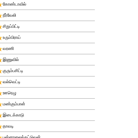
கோண்டாவில்
நீர்வேலி
சிறுப்பிட்டி
உரும்பிராய்
வரணி
இணுவில்
குரும்பசிட்டி
வல்வெட்டி
ஊரெழு
மண்கும்பான்
இடைக்காடு
தாவடி
புன்னாலைக்கட்டுவன்