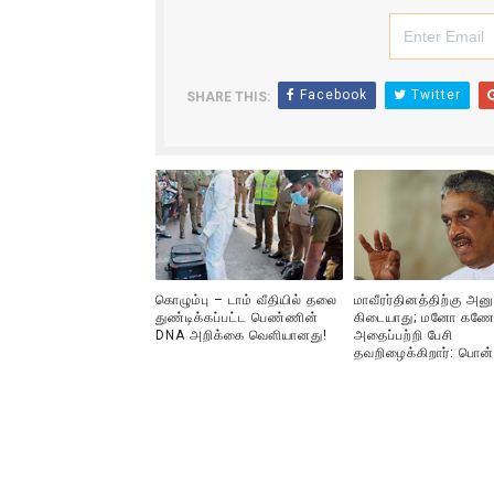
ஐ.நா முன்றலில் சீரற்ற காலநிலைய
இளையராஜா – கமல் அவசர சந்திப
Facebook
Twitter
SHARE THIS:
ஜனாதிபதி ஐக்கிய நாடுகளின் ப
32 CM விநோத கன்றுக்குட்டி! (
வலிமை தான் அஜித் திரைப்பயணத
கொழும்பு – டாம் வீதியில் தலை
மாவீரர்தினத்திற்கு அன
துண்டிக்கப்பட்ட பெண்ணின்
கிடையாது; மனோ கணே
DNA அறிக்கை வௌியானது!
அதைப்பற்றி பேசி
தவறிழைக்கிறார்: பொன