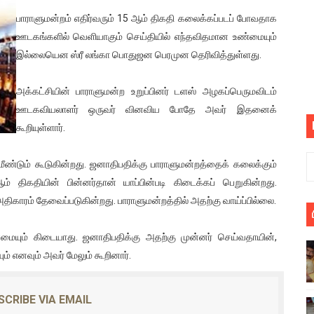
பெறும் கண்டனப் போராட்டத்திற்கு கலந்துகொள்ளுமாறு அன்புரிமைய
பாராளுமன்றம் எதிர்வரும் 15 ஆம் திகதி கலைக்கப்படப் போவதாக
ஊடகங்களில் வெளியாகும் செய்தியில் எந்தவிதமான உண்மையும்
் படித்த மாணவர்கள் தொடர்பில் நாடாளுமன்றத்தில் பகிரங்க கேள்வி
இல்லையென ஸ்ரீ லங்கா பொதுஜன பெரமுன தெரிவித்துள்ளது.
யில் இலங்கைத் தமிழ் குடும்பம்!! நடந்தது என்ன
அக்கட்சியின் பாராளுமன்ற உறுப்பினர் டளஸ் அழகப்பெருமவிடம்
ஊடகவியலாளர் ஒருவர் வினவிய போதே அவர் இதனைக்
 : ரஜினிக்காக இலங்கை பாடலாசிரியர் வெளியிட்ட...
கூறியுள்ளார்.
ரிழப்பு - கொதித்தெழுந்த பிரதேசவாசிகள்!
மீண்டும் கூடுகின்றது. ஜனாதிபதிக்கு பாராளுமன்றத்தைக் கலைக்கும்
 கூடிய இடங்கள்...
் திகதியின் பின்னர்தான் யாப்பின்படி கிடைக்கப் பெறுகின்றது.
திகாரம் தேவைப்படுகின்றது. பாராளுமன்றத்தில் அதற்கு வாய்ப்பில்லை.
ை செய்த முதியவருக்கு வழங்கப்பட்ட தண்டனை
ையும் கிடையாது. ஜனாதிபதிக்கு அதற்கு முன்னர் செய்வதாயின்,
ொலை!
ம் எனவும் அவர் மேலும் கூறினார்.
்துள்ள அதிரடி உத்தரவு!
SCRIBE VIA EMAIL
், கேணல் சங்கர் ஆகியோரின் நினைவெழுச்சி நாள் - 26.09.2021 சுவிஸ