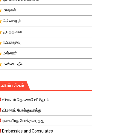
மாதகல்
அல்லையூர்
குடத்தனை
நயினாதீவு
மன்னார்
மண்டை தீவு
சுவிஸ் பக்கம்
விலாசம் தொலைபேசி தேடல்
விமானப் போக்குவரத்து
புகையிரத போக்குவரத்து
Embassies and Consulates